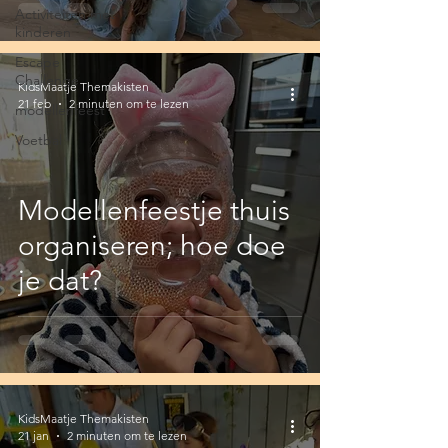
Activiteiten met
kinderen
Escape
Challenge
KidsMaatje Themakisten
21 feb
2 minuten om te lezen
modellenfeest
Voetbal
Modellenfeestje thuis
organiseren; hoe doe
je dat?
KidsMaatje Themakisten
21 jan
2 minuten om te lezen