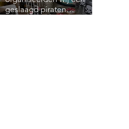
geslaagd piraten
kinderfeestje.
Direct Reserveren
Contact
KidsMaatje Themakisten
Callistusplein 12
6191 GN Neerbeek
Tel:
06-81034597
(Na 18.00 uur telefonisch
bereikbaar, U kunt altijd een bericht sturen
waarna we u zo snel mogelijk terugbellen)
info@kidsmaatje.nl