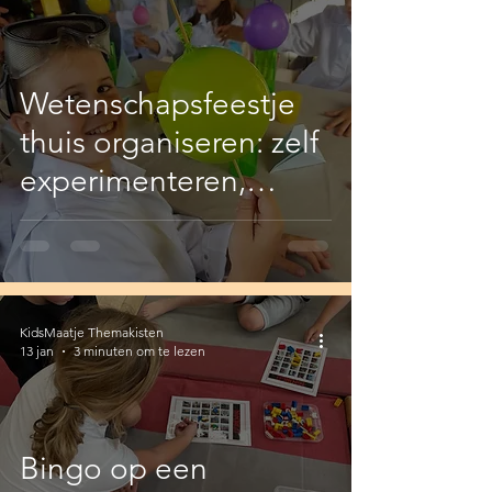
Wetenschapsfeestje
thuis organiseren: zelf
experimenteren,
ontdekken en
bewegen
KidsMaatje Themakisten
13 jan
3 minuten om te lezen
Bingo op een