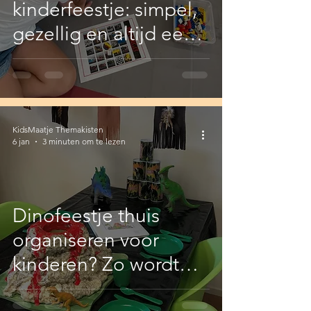
kinderfeestje: simpel,
gezellig en altijd een
succes
KidsMaatje Themakisten
6 jan
3 minuten om te lezen
Dinofeestje thuis
organiseren voor
kinderen? Zo wordt
het een succes!