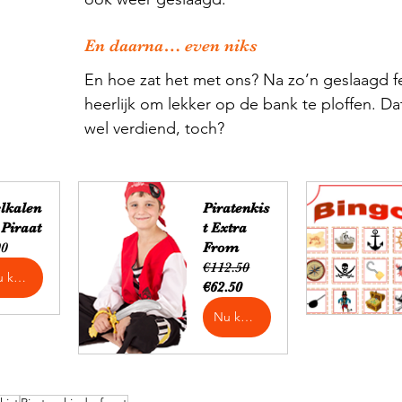
En daarna… even niks
En hoe zat het met ons? Na zo’n geslaagd fe
heerlijk om lekker op de bank te ploffen. D
wel verdiend, toch?
elkalen
Piratenkis
 Piraat
t Extra
00
From
€112.50
Nu kopen
€62.50
Nu kopen