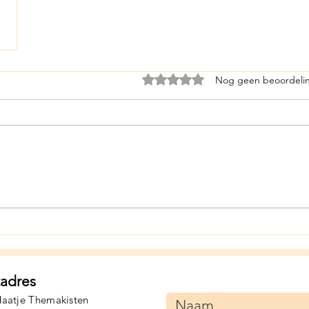
Beoordeeld met 0 uit 5 sterren
Nog geen beoordeli
tadres
aatje Themakisten