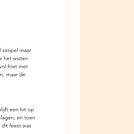
 simpel maar 
 het wisten 
ol friet met 
an, maar de 
lijft een hit op 
slagen, en toen 
dit feest was 