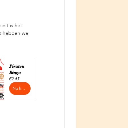
est is het 
at hebben we 
Piraten 
Bingo
€2.45
Nu kopen