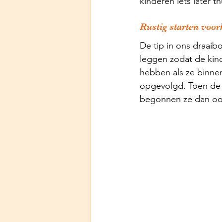
kinderen iets later t
Rustig starten voo
De tip in ons draaib
leggen zodat de kind
hebben als ze binne
opgevolgd. Toen de
begonnen ze dan oo