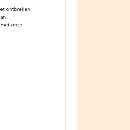
iet ontbreken. 
van 
 met onze 