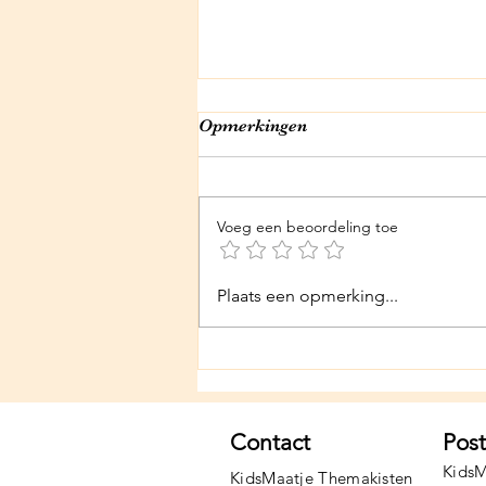
Opmerkingen
Voeg een beoordeling toe
Papa kun je nog een flesje
Plaats een opmerking...
bier drinken?
Contact
Pos
KidsM
KidsMaatje Themakisten