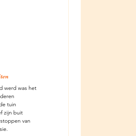
iten
ld werd was het 
nderen 
e tuin 
 zijn buit 
rstoppen van 
ie. 