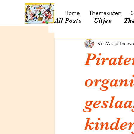
Home
Themakisten
S
All Posts
Uitjes
Th
Wetenschapsfeest
KidsMaatje Themak
Pirate
Escape Challenge
organi
geslaa
kinder