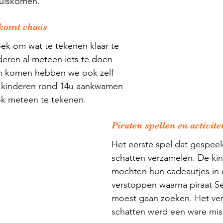
huiskomen. 
rkomt chaos
oek om wat te tekenen klaar te 
eren al meteen iets te doen 
n komen hebben we ook zelf 
 kinderen rond 14u aankwamen 
k meteen te tekenen. 
Piraten spellen en activite
Het eerste spel dat gespee
schatten verzamelen. De ki
mochten hun cadeautjes in d
verstoppen waarna piraat Sef
moest gaan zoeken. Het ve
schatten werd een ware miss