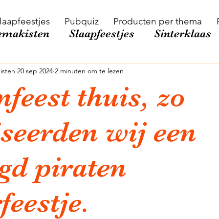
laapfeestjes
Pubquiz
Producten per thema
emakisten
Slaapfeestjes
Sinterklaas
Kinderfeestje
DIY
Activiteiten met k
isten
20 sep 2024
2 minuten om te lezen
nfeest thuis, zo
modellenfeest
Voetbal
seerden wij een
gd piraten
feestje.