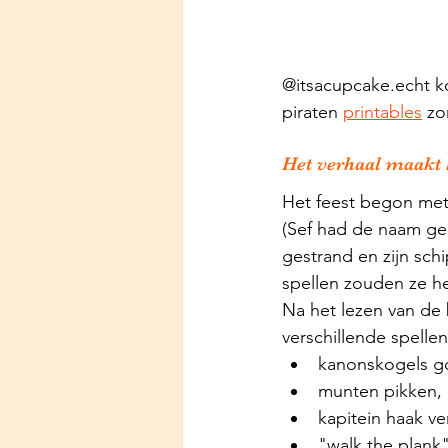
@itsacupcake.echt k
piraten 
printables
 zo
Het verhaal maakt 
Het feest begon met 
(Sef had de naam ge
gestrand en zijn sch
spellen zouden ze he
Na het lezen van de
verschillende spelle
kanonskogels go
munten pikken, 
kapitein haak ve
"walk the plank