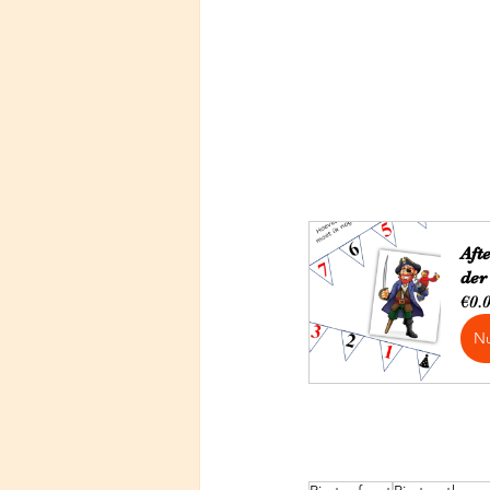
Aft
der
€0.