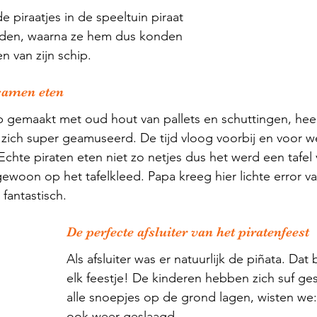
e piraatjes in de speeltuin piraat 
den, waarna ze hem dus konden 
 van zijn schip. 
samen eten
 gemaakt met oud hout van pallets en schuttingen, heel
ich super geamuseerd. De tijd vloog voorbij en voor we
 Echte piraten eten niet zo netjes dus het werd een tafel v
ewoon op het tafelkleed. Papa kreeg hier lichte error v
fantastisch. 
De perfecte afsluiter van het piratenfeest
Als afsluiter was er natuurlijk de piñata. Dat b
elk feestje! De kinderen hebben zich suf ge
alle snoepjes op de grond lagen, wisten we: 
ook weer geslaagd. 