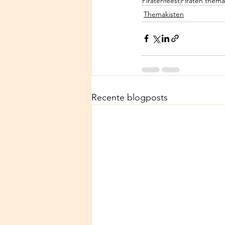
Piratenfeest
Piraten thema
Themakisten
Recente blogposts