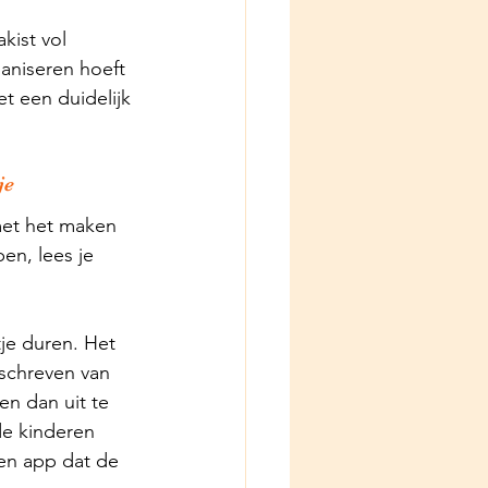
kist vol 
aniseren hoeft 
t een duidelijk 
je
met het maken 
n, lees je 
je 
duren. Het 
schreven van 
 en dan uit te 
de kinderen 
een app dat de 