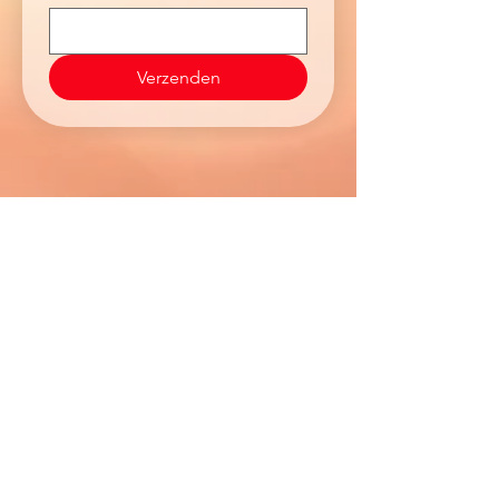
Verzenden
Direct Reserveren
Contact
KidsMaatje Themakisten
Callistusplein 12