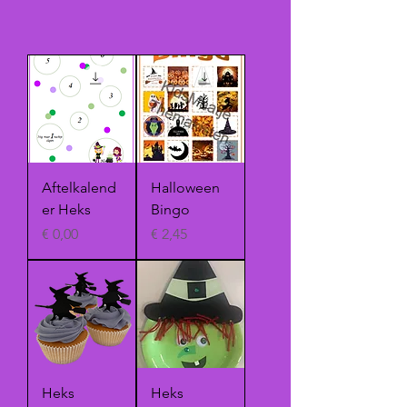
Aftelkalend
Halloween
er Heks
Bingo
Prijs
Prijs
€ 0,00
€ 2,45
Heks
Heks