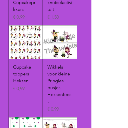
Cupcakepri
knutselactivi
kkers
teit
Prijs
Prijs
€ 0,99
€ 1,50
Cupcake
Wikkels
toppers
voor kleine
Heksen
Pringles
busjes
Prijs
€ 0,99
Heksenfees
t
Prijs
€ 0,99