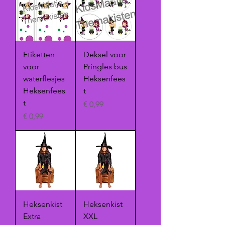
Etiketten
Deksel voor
voor
Pringles bus
waterflesjes
Heksenfees
Heksenfees
t
t
Prijs
€ 0,99
Prijs
€ 0,99
Heksenkist
Heksenkist
Extra
XXL