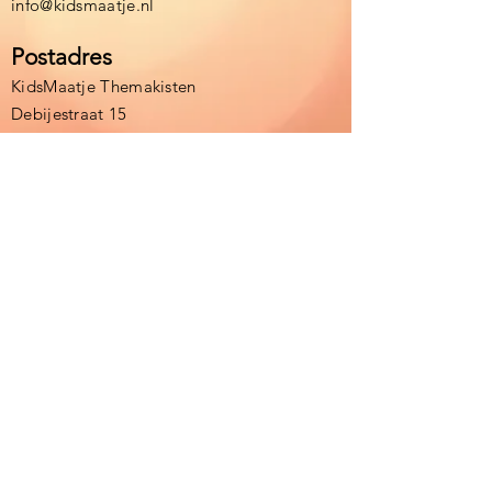
info@kidsmaatje.nl
Postadres
KidsMaatje Themakisten
Debijestraat 15
6164BE Geleen