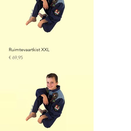
Ruimtevaartkist XXL
Prijs
€ 69,95