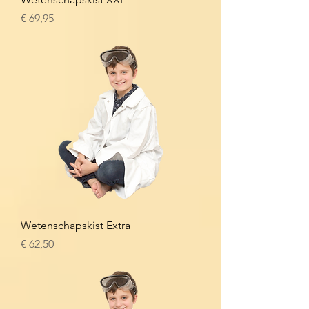
Prijs
€ 69,95
Wetenschapskist Extra
Prijs
€ 62,50