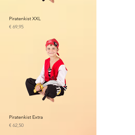
Piratenkist XXL
Prijs
€ 69,95
Piratenkist Extra
Prijs
€ 62,50