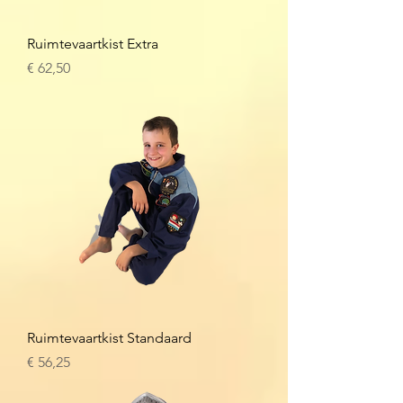
Ruimtevaartkist Extra
Prijs
€ 62,50
Ruimtevaartkist Standaard
Prijs
€ 56,25