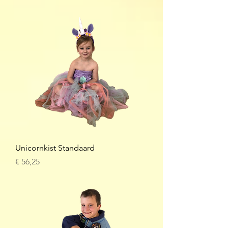
Unicornkist Standaard
Prijs
€ 56,25