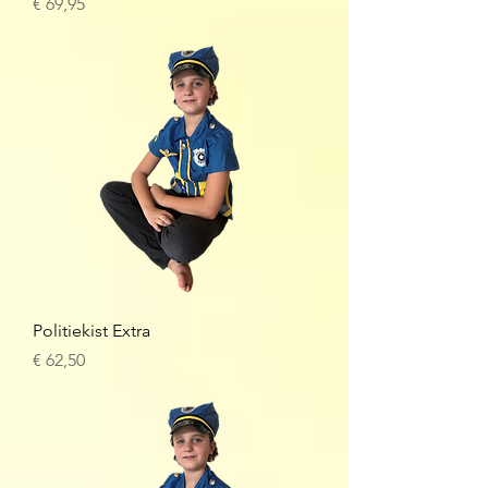
Prijs
€ 69,95
Politiekist Extra
Prijs
€ 62,50