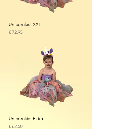
Unicornkist XXL
Prijs
€ 72,95
Unicornkist Extra
Prijs
€ 62,50