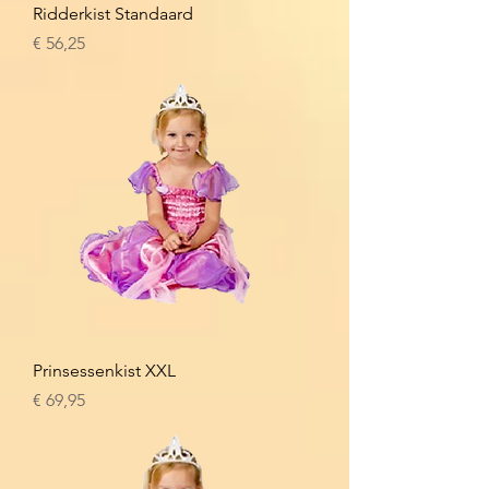
Ridderkist Standaard
Prijs
€ 56,25
Prinsessenkist XXL
Prijs
€ 69,95