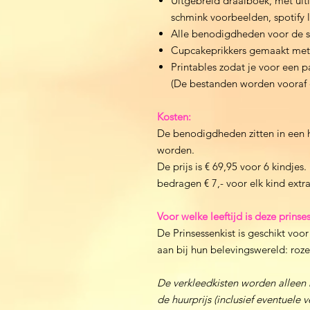
Uitgebreid draaiboek, met uitl
schmink voorbeelden, spotify li
Alle benodigdheden voor de s
Cupcakeprikkers gemaakt met 
Printables zodat je voor een p
(De bestanden worden vooraf d
Kosten:
De benodigdheden zitten in een h
worden.
De prijs is € 69,95 voor 6 kindje
bedragen € 7,- voor elk kind extra
Voor welke leeftijd is deze prins
De Prinsessenkist is geschikt voo
aan bij hun belevingswereld: roze, 
De verkleedkisten worden alleen
de huurprijs (inclusief eventuele