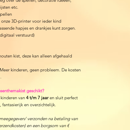
eg over de spellen, decoratie ideeën,
jsten etc.
pellen
onze 3D-printer voor ieder kind
assende hapjes en drankjes kunt zorgen.
igitaal verstuurd)
outen kist, deze kan alleen afgehaald
s. Meer kinderen, geen probleem. De kosten
.
essenthemakist geschikt?
r kinderen van
4 t/m 7 jaar
en sluit perfect
fantasierijk en overzichtelijk.
 meegegeven/ verzonden na betaling van
 verzendkosten) en een borgsom van €