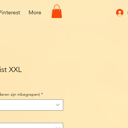
Pinterest
More
ist XXL
deren zijn inbegrepen)
*