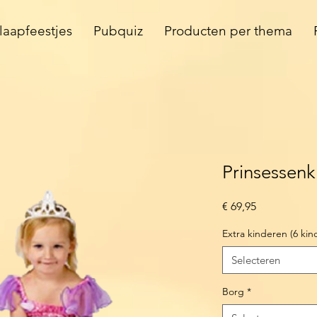
laapfeestjes
Pubquiz
Producten per thema
Prinsessenk
Prijs
€ 69,95
Extra kinderen (6 kin
Selecteren
Borg
*