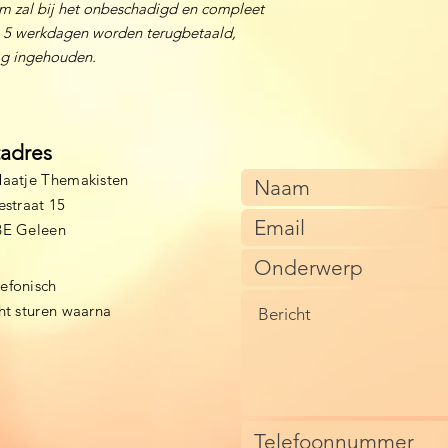
m zal bij het onbeschadigd en compleet
n 5 werkdagen worden terugbetaald,
ag ingehouden.
tadres
aatje Themakisten
estraat 15
BE Geleen
lefonisch
cht sturen waarna
)