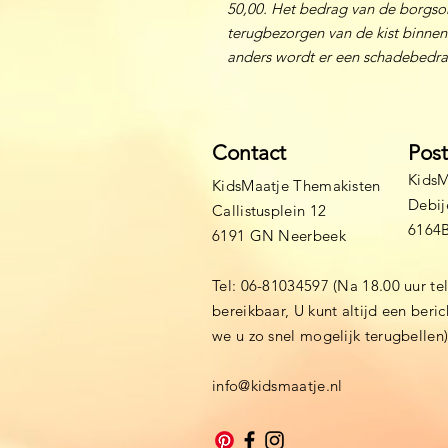
50,00. Het bedrag van de borgso
terugbezorgen van de kist binne
anders wordt er een schadebedr
Contact
Pos
KidsM
KidsMaatje Themakisten
Debij
Callistusplein 12
6164
6191 GN Neerbeek
Tel: 06-81034597 (Na 18.00 uur te
bereikbaar, U kunt altijd een beri
we u zo snel mogelijk terugbellen
info@kidsmaatje.nl