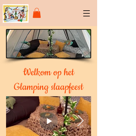
Welkom op het
Glamping slaapfeest