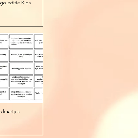
el overzicht
go editie Kids
el overzicht
 kaartjes