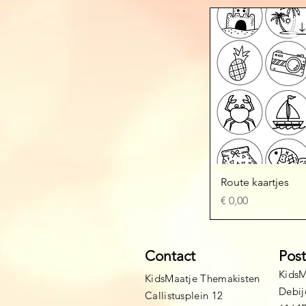
Snel overzi
Route kaartjes
Prijs
€ 0,00
Contact
Pos
KidsM
KidsMaatje Themakisten
Debij
Callistusplein 12