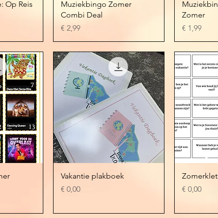
cht
Snel overzicht
Sn
: Op Reis
Muziekbingo Zomer
Muziekbin
Combi Deal
Zomer
Prijs
Prijs
€ 2,99
€ 1,99
cht
Snel overzicht
Sn
mer
Vakantie plakboek
Zomerklets
Prijs
Prijs
€ 0,00
€ 0,00