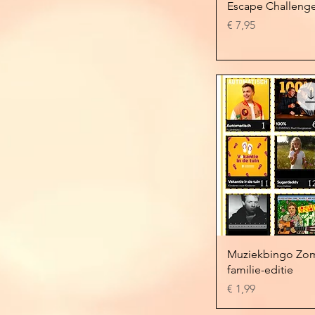
Snel overzi
Escape Challenge
Prijs
€ 7,95
Snel overzi
Muziekbingo Zo
familie-editie
Prijs
€ 1,99