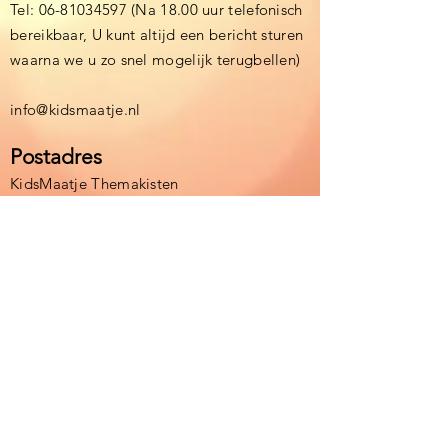
Tel:
06-81034597
(Na 18.00 uur telefonisch
bereikbaar, U kunt altijd een bericht sturen
waarna we u zo snel mogelijk terugbellen)
info@kidsmaatje.nl
Postadres
KidsMaatje Themakisten
Debijestraat 15
6164BE Geleen