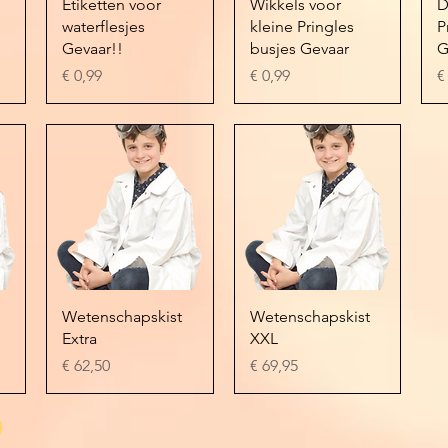
Snel overzicht
Snel overzicht
Etiketten voor
Wikkels voor
D
waterflesjes
kleine Pringles
P
Gevaar!!
busjes Gevaar
G
Prijs
Prijs
Pr
€ 0,99
€ 0,99
€
Snel overzicht
Snel overzicht
Wetenschapskist
Wetenschapskist
Extra
XXL
Prijs
Prijs
€ 62,50
€ 69,95
)