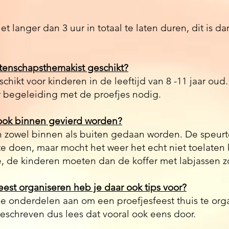
t langer dan 3 uur in totaal te laten duren, dit is da
etenschapsthemakist geschikt?
chikt voor kinderen in de leeftijd van 8 -11 jaar ou
r begeleiding met de proefjes nodig.
ook binnen gevierd worden?
 zowel binnen als buiten gedaan worden. De speurtoch
 te doen, maar mocht het weer het echt niet toelaten
tje, de kinderen moeten dan de koffer met labjassen 
eest organiseren heb je daar ook tips voor?
se onderdelen aan om een proefjesfeest thuis te or
eschreven dus lees dat vooral ook eens door.