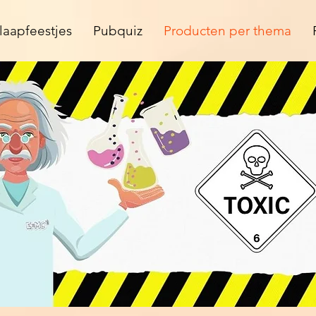
laapfeestjes
Pubquiz
Producten per thema