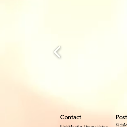
Contact
Pos
KidsM
KidsMaatje Themakisten