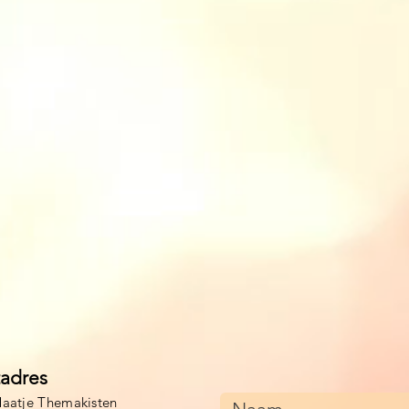
tadres
aatje Themakisten