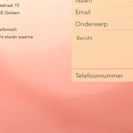
estraat 15
BE Geleen
lefonisch
cht sturen waarna
)