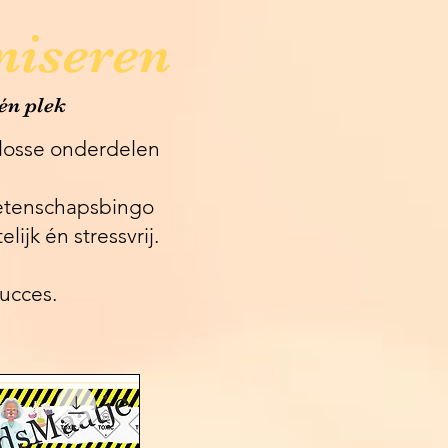
niseren
één plek
e losse onderdelen
 wetenschapsbingo
ijk én stressvrij.
ucces.