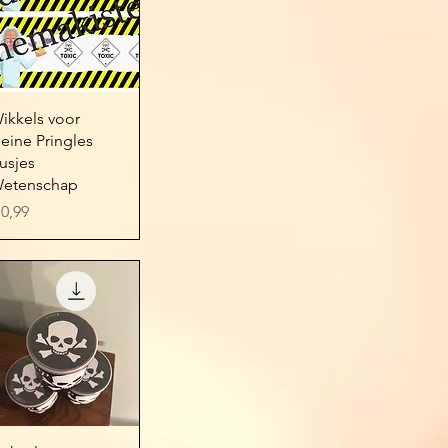
Snel overzicht
ikkels voor
leine Pringles
usjes
etenschap
ijs
 0,99