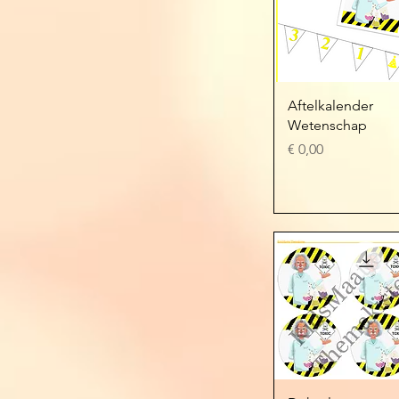
Snel overzicht
Aftelkalender
Wetenschap
Prijs
€ 0,00