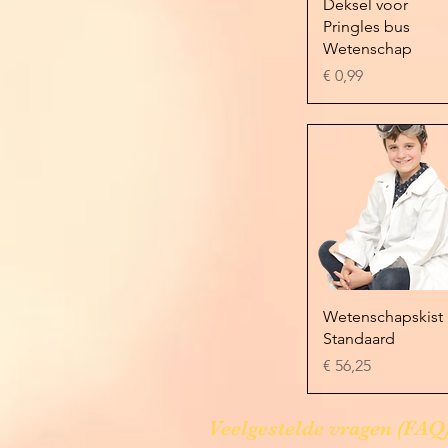
Snel overzicht
Deksel voor
Pringles bus
Wetenschap
Prijs
€ 0,99
Snel overzicht
Wetenschapskist
Standaard
Prijs
€ 56,25
Veelgestelde vragen (FAQ