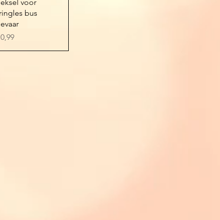
Snel overzicht
eksel voor
ringles bus
evaar
ijs
 0,99