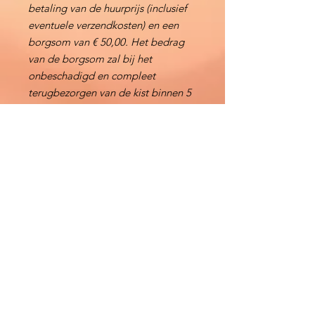
betaling van de huurprijs (inclusief
eventuele verzendkosten) en een
borgsom van € 50,00. Het bedrag
van de borgsom zal bij het
onbeschadigd en compleet
terugbezorgen van de kist binnen 5
werkdagen worden terugbetaald,
anders wordt er een schadebedrag
ingehouden.
Direct Reserveren
Contact
KidsMaatje Themakisten
Callistusplein 12
6191 GN Neerbeek