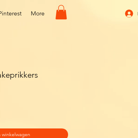
Pinterest
More
keprikkers
n winkelwagen