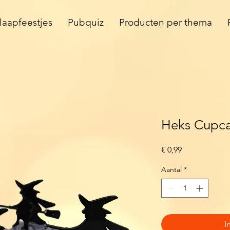
laapfeestjes
Pubquiz
Producten per thema
Heks Cupca
Prijs
€ 0,99
Aantal
*
I