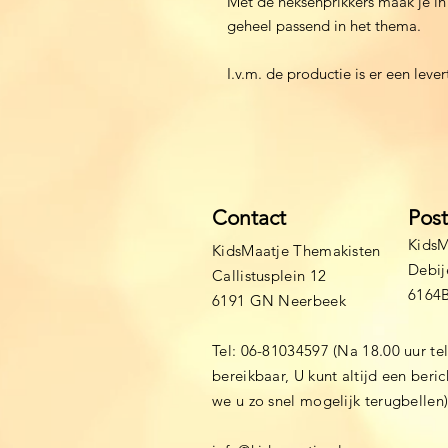
Met de heksenprikkers maak je in
geheel passend in het thema.
I.v.m. de productie is er een lev
Contact
Pos
KidsM
KidsMaatje Themakisten
Debij
Callistusplein 12
6164
6191 GN Neerbeek
Tel: 06-81034597 (Na 18.00 uur te
bereikbaar, U kunt altijd een beri
we u zo snel mogelijk terugbellen