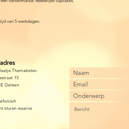
 een handomdraai feestelijke cupcakes,
ertijd van 5 werkdagen.
tadres
aatje Themakisten
estraat 15
BE Geleen
lefonisch
cht sturen waarna
)