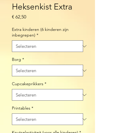
Heksenkist Extra
Prijs
€ 62,50
Extra kinderen (6 kinderen zijn
inbegrepen)
*
Borg
*
Cupcakeprikkers
*
Printables
*
Knutselactiviteit (voor alle kinderen)
*