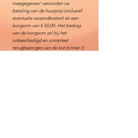
meegegeven/ verzonden na
betaling van de huurprijs (inclusief
eventuele verzendkosten) en een
borgsom van € 50,00. Het bedrag
van de borgsom zal bij het
onbeschadigd en compleet
terugbezorgen van de kist binnen 5
werkdagen worden terugbetaald,
anders wordt er een schadebedrag
ingehouden.
Direct Reserveren
Contact
KidsMaatje Themakisten
Callistusplein 12