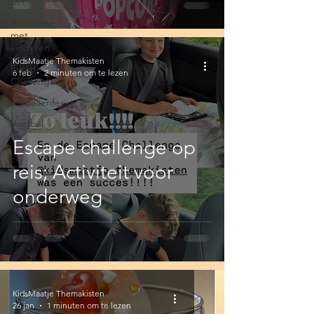
DIY
Activiteiten
met
kinderen
KidsMaatje Themakisten
Escape
6 feb
2 minuten om te lezen
Challenge
modellenfeest
Voetbal
Escape challenge op
reis; Activiteit voor
onderweg
KidsMaatje Themakisten
26 jan
1 minuten om te lezen