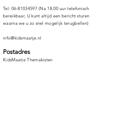
Tel:
06-81034597
(Na 18.00 uur telefonisch
bereikbaar, U kunt altijd een bericht sturen
waarna we u zo snel mogelijk terugbellen)
info@kidsmaatje.nl
Postadres
KidsMaatje Themakisten
Debijestraat 15
6164BE Geleen