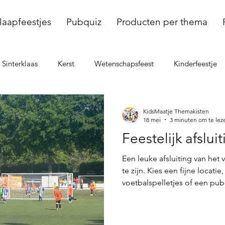
laapfeestjes
Pubquiz
Producten per thema
Sinterklaas
Kerst
Wetenschapsfeest
Kinderfeestje
dellenfeest
Voetbal
KidsMaatje Themakisten
18 mei
3 minuten om te lez
Feestelijk afslu
Een leuke afsluiting van het
te zijn. Kies een fijne locatie
voetbalspelletjes of een pu
grappige certificaten voor i
laagdrempelige manier en ve
je weinig voorbereiding? Kie