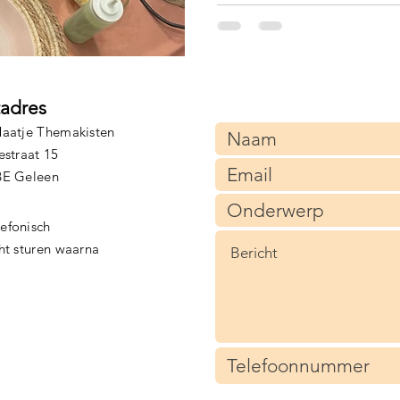
tadres
aatje Themakisten
estraat 15
BE Geleen
lefonisch
cht sturen waarna
)