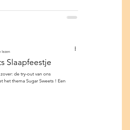
e lezen
s Slaapfeestje
over: de try-out van ons
Sugar Sweets ! Een