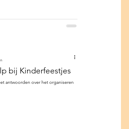
en extra bijzonder
en
p bij Kinderfeestjes
et antwoorden over het organiseren