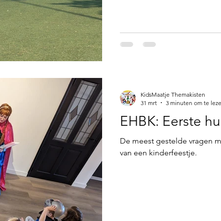
voetbalpubquiz of maak er e
voetbalslaapfeestje van.
KidsMaatje Themakisten
31 mrt
3 minuten om te lez
EHBK: Eerste hul
De meest gestelde vragen m
van een kinderfeestje.