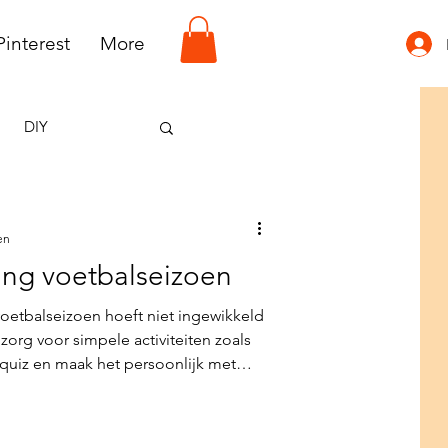
Pinterest
More
DIY
en
iting voetbalseizoen
 voetbalseizoen hoeft niet ingewikkeld
, zorg voor simpele activiteiten zoals
bquiz en maak het persoonlijk met
eder kind. Betrek ouders op een
rdeel de taken binnen het team. Wil
s dan voor een kant-en-klare