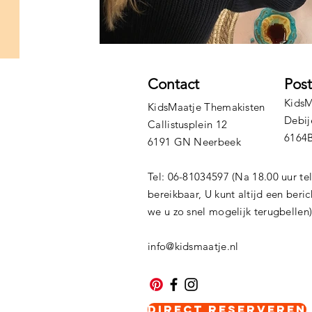
Contact
Pos
KidsM
KidsMaatje Themakisten
Debij
Callistusplein 12
6164
6191 GN Neerbeek
Tel: 06-81034597 (Na 18.00 uur te
bereikbaar, U kunt altijd een beri
we u zo snel mogelijk terugbellen
info@kidsmaatje.nl
Direct Reserveren