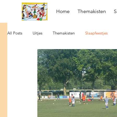
Home
Themakisten
S
All Posts
Uitjes
Themakisten
Slaapfeestjes
Activiteiten met kinderen
Escape Challenge
mo