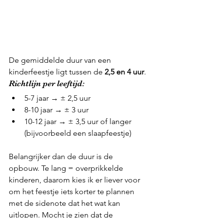
De gemiddelde duur van een 
kinderfeestje ligt tussen de 
2,5 en 4 uur
.
Richtlijn per leeftijd:
5-7 jaar → ± 2,5 uur
8-10 jaar → ± 3 uur
10-12 jaar → ± 3,5 uur of langer 
(bijvoorbeeld een slaapfeestje)
Belangrijker dan de duur is de 
opbouw. Te lang = overprikkelde 
kinderen, daarom kies ik er liever voor 
om het feestje iets korter te plannen 
met de sidenote dat het wat kan 
uitlopen. Mocht je zien dat de 