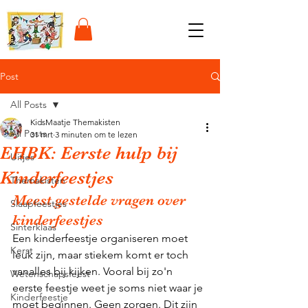
Post
All Posts
KidsMaatje Themakisten
All Posts
31 mrt
3 minuten om te lezen
EHBK: Eerste hulp bij
Uitjes
Kinderfeestjes
Themakisten
Meest gestelde vragen over 
Slaapfeestjes
kinderfeestjes
Sinterklaas
Een kinderfeestje organiseren moet 
Kerst
leuk zijn, maar stiekem komt er toch 
vanalles bij kijken. Vooral bij zo'n 
Wetenschapsfeest
eerste feestje weet je soms niet waar je 
Kinderfeestje
moet beginnen. Geen zorgen. Dit zijn 