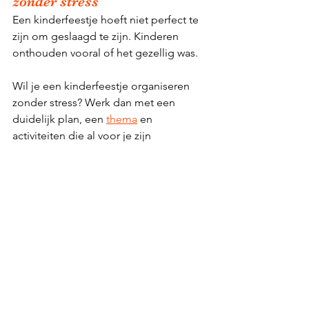
zonder stress
Een kinderfeestje hoeft niet perfect te 
zijn om geslaagd te zijn. Kinderen 
onthouden vooral of het gezellig was.
Wil je een kinderfeestje organiseren 
zonder stress? Werk dan met een 
duidelijk plan, een 
thema
 en 
activiteiten die al voor je zijn 
uitgedacht. Dat scheelt tijd, voorkomt 
twijfel en zorgt voor rust tijdens het 
feestje.
Kinderfeestje
Kinderfeestje
Slaapfeestjes
Themakisten