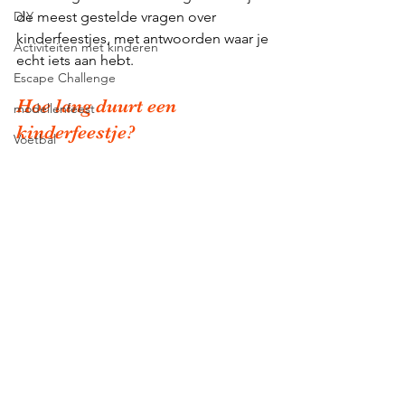
DIY
de meest gestelde vragen over 
kinderfeestjes, met antwoorden waar je 
Activiteiten met kinderen
echt iets aan hebt.
Escape Challenge
Hoe lang duurt een 
modellenfeest
kinderfeestje?
Voetbal