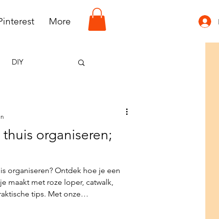
Pinterest
More
DIY
en
thuis organiseren;
uis organiseren? Ontdek hoe je een
je maakt met roze loper, catwalk,
aktische tips. Met onze
les in huis voor een compleet en
 laat stralen.