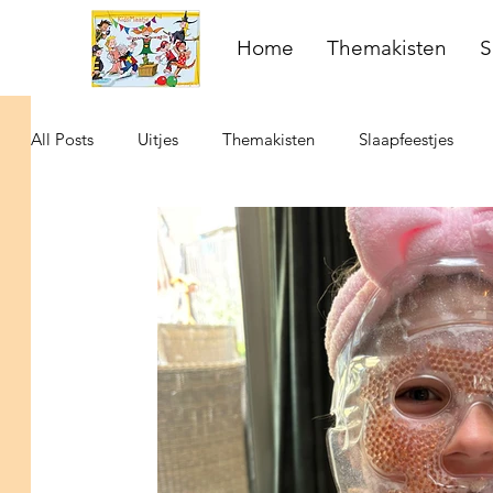
Home
Themakisten
S
All Posts
Uitjes
Themakisten
Slaapfeestjes
Activiteiten met kinderen
Escape Challenge
mo