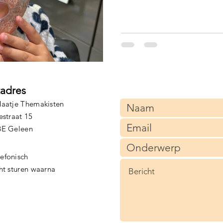
tadres
aatje Themakisten
estraat 15
BE Geleen
lefonisch
cht sturen waarna
)