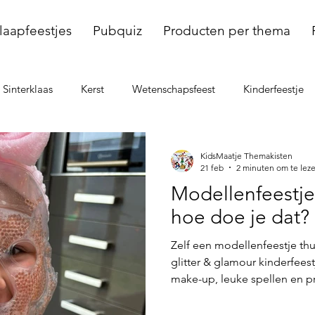
laapfeestjes
Pubquiz
Producten per thema
Sinterklaas
Kerst
Wetenschapsfeest
Kinderfeestje
dellenfeest
Voetbal
KidsMaatje Themakisten
21 feb
2 minuten om te lez
Modellenfeestje 
hoe doe je dat?
Zelf een modellenfeestje th
glitter & glamour kinderfeest
make-up, leuke spellen en pr
modellenthemakist heb je al
stressvrij feestje dat kinderen