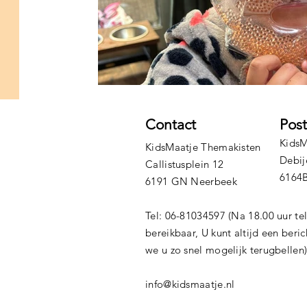
Contact
Pos
KidsM
KidsMaatje Themakisten
Debij
Callistusplein 12
6164
6191 GN Neerbeek
Tel: 06-81034597 (Na 18.00 uur te
bereikbaar, U kunt altijd een beri
we u zo snel mogelijk terugbellen
info@kidsmaatje.nl