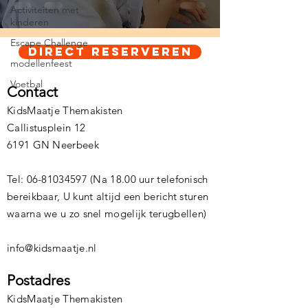
bewegen
Activiteiten met
kinderen
Escape Challenge
Direct Reserveren
modellenfeest
Voetbal
Contact
KidsMaatje Themakisten
Callistusplein 12
6191 GN Neerbeek
Tel:
06-81034597
(Na 18.00 uur telefonisch
bereikbaar, U kunt altijd een bericht sturen
waarna we u zo snel mogelijk terugbellen)
info@kidsmaatje.nl
Postadres
KidsMaatje Themakisten