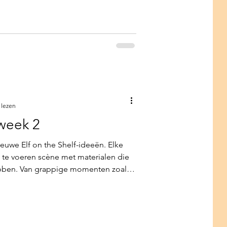
 lezen
 week 2
ieuwe Elf on the Shelf-ideeën. Elke
 te voeren scène met materialen die
ebben. Van grappige momenten zoals
e “poepie-elf” tot lieve ideeën zoals
rbeelden zijn praktisch
 zonder voorbereiding direct aan de
e ochtend een klein magisch moment