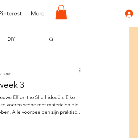
Pinterest
More
DIY
e lezen
 week 3
ieuwe Elf on the Shelf-ideeën. Elke
 te voeren scène met materialen die
bben. Alle voorbeelden zijn praktisch
er voorbereiding direct aan de slag
tend een klein magisch moment
doe. Gratis te downloaden.