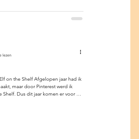
doe. Gratis te downlo
e lezen
lf on the Shelf Afgelopen jaar had ik
akt, maar door Pinterest werd ik
e Shelf. Dus dit jaar komen er voor het
es op bezoek. Enkele weken geleden
en vanaf morgen (1 December) zullen ze
uis uithalen. Om het voor jou ook
ier alvast de "grappen" voor de eerste
d