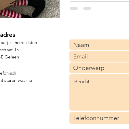
tadres
aatje Themakisten
estraat 15
BE Geleen
lefonisch
cht sturen waarna
)