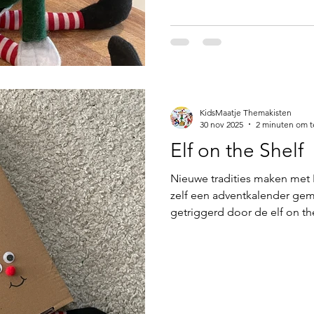
creëren, zonder stress of ge
KidsMaatje Themakisten
30 nov 2025
2 minuten om t
Elf on the Shelf
Nieuwe tradities maken met E
zelf een adventkalender gema
getriggerd door de elf on th
eerst twee ondeugende elfj
kocht ik bij Action 2 elfjes 
dagelijks grappen bij ons th
makkelijk te maken deel ik h
week. Onder aan de pagina 