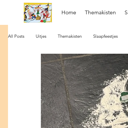
Home
Themakisten
S
All Posts
Uitjes
Themakisten
Slaapfeestjes
Activiteiten met kinderen
Escape Challenge
mo