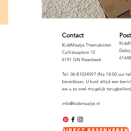
Contact
Pos
KidsM
KidsMaatje Themakisten
Debij
Callistusplein 12
6164
6191 GN Neerbeek
Tel: 06-81034597 (Na 18.00 uur te
bereikbaar, U kunt altijd een beri
we u zo snel mogelijk terugbellen
info@kidsmaatje.nl
Direct Reserveren