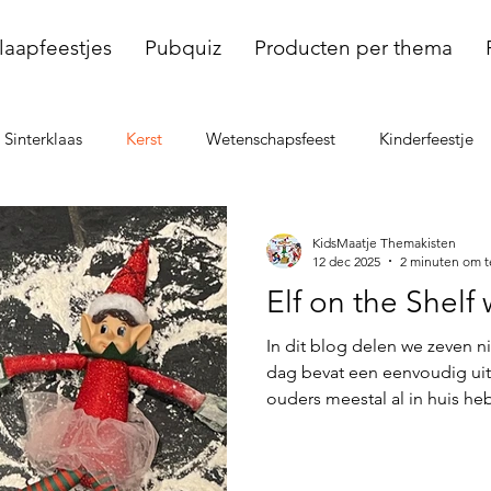
laapfeestjes
Pubquiz
Producten per thema
Sinterklaas
Kerst
Wetenschapsfeest
Kinderfeestje
dellenfeest
Voetbal
KidsMaatje Themakisten
12 dec 2025
2 minuten om t
Elf on the Shelf
In dit blog delen we zeven n
dag bevat een eenvoudig uit
ouders meestal al in huis he
uitgeschreven, zodat je zond
kunnen. Het doel: elke och
creëren, zonder stress of ge