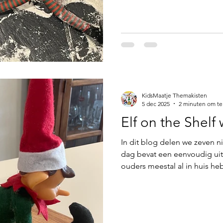
KidsMaatje Themakisten
5 dec 2025
2 minuten om te
Elf on the Shelf
In dit blog delen we zeven n
dag bevat een eenvoudig uit
ouders meestal al in huis h
de “muis onder de kom” en d
het candy cane-hart. Alle voo
uitgeschreven, zodat ouders
slag kunnen. Het doel: elk