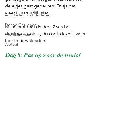
DIY
de elfjes gaat gebeuren. En tja dat 
weet ik natuurlijk niet....
Activiteiten met kinderen
Escape Challenge
Maar inmiddels is deel 2 van het 
draaiboek ook af, dus ook deze is weer 
modellenfeest
hier te downloaden. 
Voetbal
Dag 8: Pas op voor de muis!