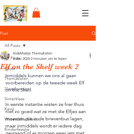
Post
All Posts
KidsMaatje Themakisten
All Posts
5 dec 2025
2 minuten om te lezen
Elf on the Shelf week 2
Uitjes
Inmiddels kunnen we ons al gaan 
Themakisten
voorbereiden op de tweede week Elf 
Slaapfeestjes
on the Shelf.
Sinterklaas
In eerste instantie wisten ze hier thuis 
Kerst
niet zo goed wat ze met die Elfjes aan 
moesten die in de brievenbus lagen, 
Wetenschapsfeest
maar inmiddels wordt er iedere dag 
Kinderfeestje
gevraagd of er morgen weer iets met 