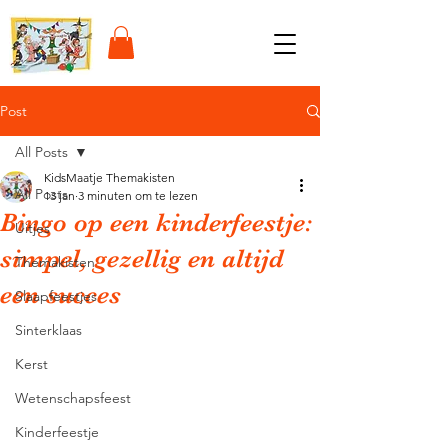
Post
All Posts
KidsMaatje Themakisten
All Posts
13 jan
3 minuten om te lezen
Bingo op een kinderfeestje:
Uitjes
simpel, gezellig en altijd
Themakisten
een succes
Slaapfeestjes
Sinterklaas
Kerst
Wetenschapsfeest
Kinderfeestje