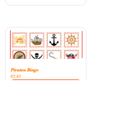
Piraten Bingo
€2.45
Nu kopen
Bingo
KidsMaatje Themakisten