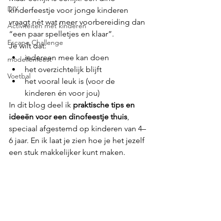
DIY
kinderfeestje voor jonge kinderen 
vraagt nét wat meer voorbereiding dan 
Activiteiten met kinderen
“een paar spelletjes en klaar”.
Escape Challenge
Je wilt dat:
iedereen mee kan doen
modellenfeest
het overzichtelijk blijft
Voetbal
het vooral leuk is (voor de 
kinderen én voor jou)
In dit blog deel ik 
praktische tips en 
ideeën voor een dinofeestje thuis
, 
speciaal afgestemd op kinderen van 4–
6 jaar. En ik laat je zien hoe je het jezelf 
een stuk makkelijker kunt maken.