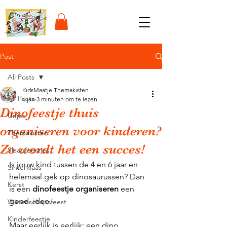
Post
All Posts
KidsMaatje Themakisten
All Posts
6 jan
3 minuten om te lezen
Dinofeestje thuis
Uitjes
organiseren voor kinderen?
Themakisten
Zo wordt het een succes!
Slaapfeestjes
Is jouw kind tussen de 4 en 6 jaar en 
Sinterklaas
helemaal gek op dinosaurussen? Dan 
Kerst
is een 
dinofeestje organiseren
 een 
goed  idee. 
Wetenschapsfeest
Kinderfeestje
Maar eerlijk is eerlijk: een dino 