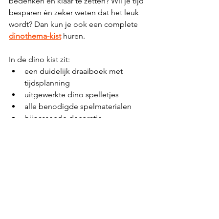
bedenken en klaar te zetten? Wil je tijd 
besparen én zeker weten dat het leuk 
wordt? Dan kun je ook een complete 
dinothema-kist
 huren.
In de dino kist zit:
een duidelijk draaiboek met 
tijdsplanning
uitgewerkte dino spelletjes 
alle benodigde spelmaterialen
bijpassende decoratie
Je hoeft niets te bedenken, maar volgt 
het draaiboek.
De kinderen zijn aan het eind van de 
dag vast moe (dat hoort erbij), maar jij 
weet zeker dat ze een geweldige dag 
hebben gehad.