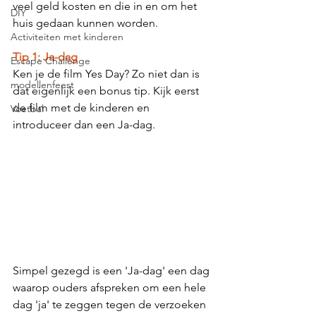
veel geld kosten en die in en om het 
DIY
huis gedaan kunnen worden.
Activiteiten met kinderen
Tip 1: Ja-dag
Escape Challenge
Ken je de film Yes Day? Zo niet dan is 
modellenfeest
dat eigenlijk een bonus tip. Kijk eerst 
de film met de kinderen en 
Voetbal
introduceer dan een Ja-dag.
Simpel gezegd is een 'Ja-dag' een dag 
waarop ouders afspreken om een ​​hele 
dag 'ja' te zeggen tegen de verzoeken 