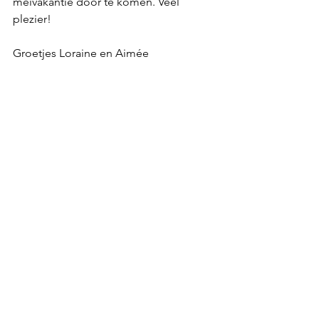
meivakantie door te komen. Veel 
plezier!
Groetjes Loraine en Aimée
Kinderfeestje
KidsMaatje Themakisten
Uitje met kinderen
kinderactiviteiten
Workshop
Vakantie
Uitjes