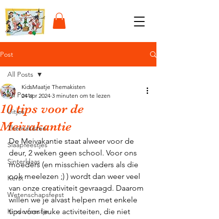
Post
All Posts
KidsMaatje Themakisten
All Posts
24 apr 2024
3 minuten om te lezen
10 tips voor de
Uitjes
Meivakantie
Themakisten
De Meivakantie staat alweer voor de 
Slaapfeestjes
deur, 2 weken geen school. Voor ons 
Sinterklaas
moeders (en misschien vaders als die 
ook meelezen ;) ) wordt dan weer veel 
Kerst
van onze creativiteit gevraagd. Daarom 
Wetenschapsfeest
willen we je alvast helpen met enkele 
Kinderfeestje
tips voor leuke activiteiten, die niet 