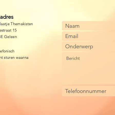
tadres
aatje Themakisten
estraat 15
BE Geleen
lefonisch
cht sturen waarna
)