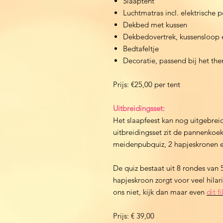
Slaaptent
Luchtmatras incl. elektrische
Dekbed met kussen
Dekbedovertrek, kussensloop 
Bedtafeltje
Decoratie, passend bij het th
Prijs: €25,00 per tent
Uitbreidingsset:
Het slaapfeest kan nog uitgebrei
uitbreidingsset zit de pannenkoek
meidenpubquiz, 2 hapjeskronen e
De quiz bestaat uit 8 rondes van
hapjeskroon zorgt voor veel hilari
ons niet, kijk dan maar even
dit f
Prijs: € 39,00