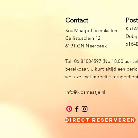
Contact
Pos
KidsM
KidsMaatje Themakisten
Debij
Callistusplein 12
6164
6191 GN Neerbeek
Tel: 06-81034597 (Na 18.00 uur te
bereikbaar, U kunt altijd een beri
we u zo snel mogelijk terugbellen
info@kidsmaatje.nl
Direct Reserveren