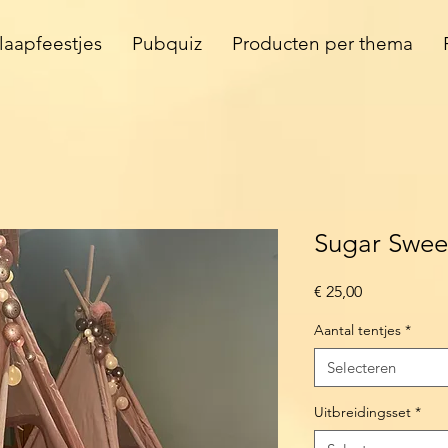
laapfeestjes
Pubquiz
Producten per thema
Sugar Sweet
Prijs
€ 25,00
Aantal tentjes
*
Selecteren
Uitbreidingsset
*