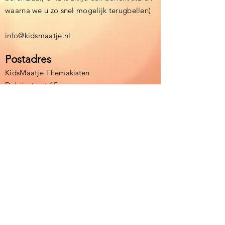
waarna we u zo snel mogelijk terugbellen)
info@kidsmaatje.nl
Postadres
KidsMaatje Themakisten
Debijestraat 15
6164BE Geleen