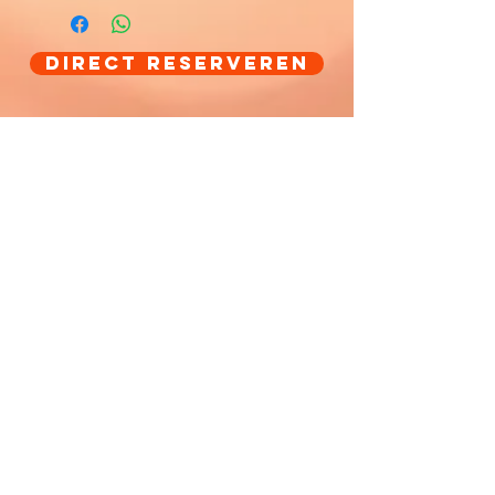
Direct Reserveren
Contact
KidsMaatje Themakisten
Callistusplein 12
6191 GN Neerbeek
Tel:
06-81034597
(Na 18.00 uur telefonisch
bereikbaar, U kunt altijd een bericht sturen
waarna we u zo snel mogelijk terugbellen)
info@kidsmaatje.nl
Postadres
KidsMaatje Themakisten
Debijestraat 15