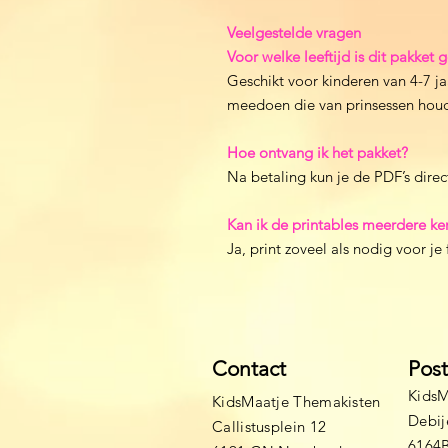
Veelgestelde vragen
Voor welke leeftijd is dit pakket 
Geschikt voor kinderen van 4-7 ja
meedoen die van prinsessen houd
Hoe ontvang ik het pakket?
Na betaling kun je de PDF’s dire
Kan ik de printables meerdere ke
Ja, print zoveel als nodig voor je 
Contact
Pos
KidsM
KidsMaatje Themakisten
Debij
Callistusplein 12
6164