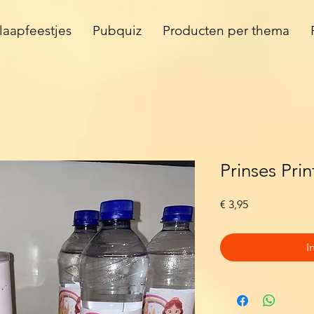
laapfeestjes
Pubquiz
Producten per thema
Prinses Pri
Prijs
€ 3,95
I