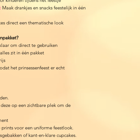
r kinderen tijdens het feestje
:
Maak drankjes en snacks feestelijk in één
s direct een thematische look
enpakket?
 klaar om direct te gebruiken
lles zit in één pakket
ijs
odat het prinsessenfeest er echt
aden.
g deze op een zichtbare plek om de
ment
e prints voor een uniforme feestlook.
sgebakken of kant-en-klare cupcakes.