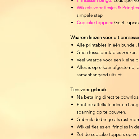
Prinsessen Bingo:
Leuk spel voo
Wikkels voor flesjes & Pringles
simpele stap
Cupcake toppers:
Geef cupcake
Waarom kiezen voor dit prinsess
Alle printables in één bundel,
Geen losse printables zoeken, a
Veel waarde voor een kleine pr
Alles is op elkaar afgestemd, z
samenhangend uitziet
Tips voor gebruik
Na betaling direct te downlo
Print de aftelkalender en han
spanning op te bouwen.
Gebruik de bingo als rust mo
Wikkel flesjes en Pringles in d
Zet de cupcake toppers op ver