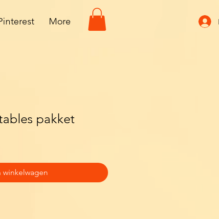
Pinterest
More
ntables pakket
n winkelwagen