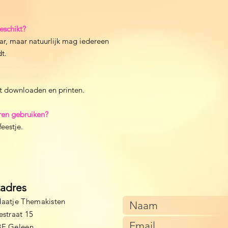
geschikt?
ar, maar natuurlijk mag iedereen
t.
ct downloaden en printen.
ren gebruiken?
feestje.
tadres
aatje Themakisten
estraat 15
BE Geleen