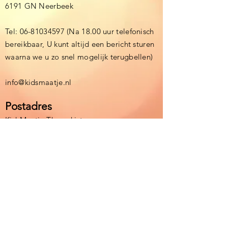
6191 GN Neerbeek
Tel:
06-81034597
(Na 18.00 uur telefonisch
bereikbaar, U kunt altijd een bericht sturen
waarna we u zo snel mogelijk terugbellen)
info@kidsmaatje.nl
Postadres
KidsMaatje Themakisten
Debijestraat 15
6164BE Geleen