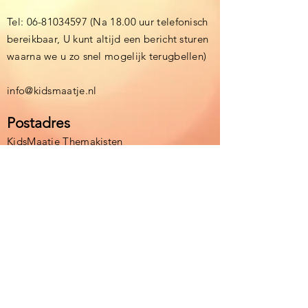
Tel:
06-81034597
(Na 18.00 uur telefonisch
bereikbaar, U kunt altijd een bericht sturen
waarna we u zo snel mogelijk terugbellen)
info@kidsmaatje.nl
Postadres
KidsMaatje Themakisten
Debijestraat 15
6164BE Geleen