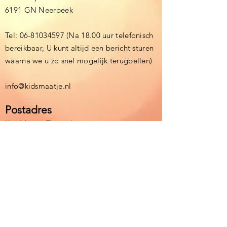
6191 GN Neerbeek
Tel:
06-81034597
(Na 18.00 uur telefonisch
bereikbaar, U kunt altijd een bericht sturen
waarna we u zo snel mogelijk terugbellen)
info@kidsmaatje.nl
Postadres
KidsMaatje Themakisten
Debijestraat 15
6164BE Geleen