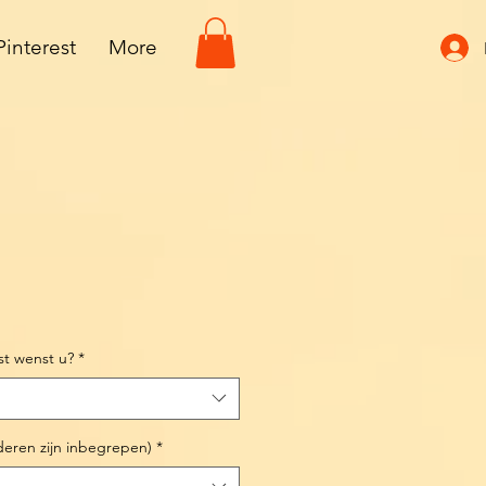
Pinterest
More
st wenst u?
*
deren zijn inbegrepen)
*