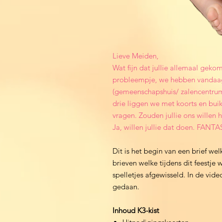
Lieve Meiden,
Wat fijn dat jullie allemaal gek
probleempje, we hebben vandaa
(gemeenschapshuis/ zalencentrum o
drie liggen we met koorts en buik
vragen. Zouden jullie ons willen he
Ja, willen jullie dat doen. FANT
Dit is het begin van een brief wel
brieven welke tijdens dit feestj
spelletjes afgewisseld. In de vi
gedaan.
Inhoud K3-kist