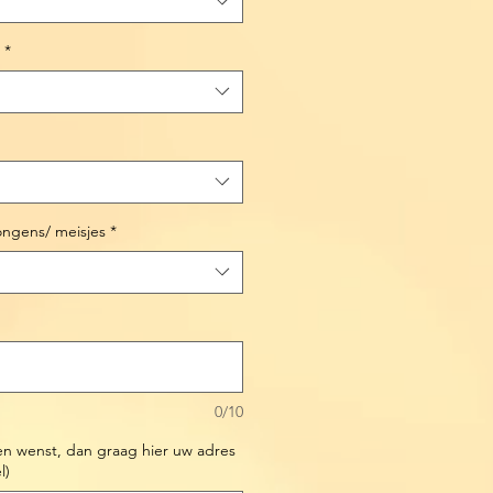
*
jongens/ meisjes
*
0/10
en wenst, dan graag hier uw adres
l)