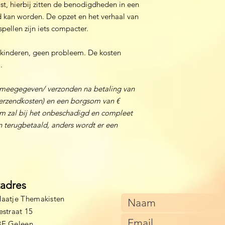
kist, hierbij zitten de benodigdheden in een
rd kan worden. De opzet en het verhaal van
 spellen zijn iets compacter.
r kinderen, geen probleem. De kosten
.
 meegegeven/ verzonden na betaling van
 verzendkosten) en een borgsom van €
m zal bij het onbeschadigd en compleet
 terugbetaald, anders wordt er een
tadres
aatje Themakisten
estraat 15
BE Geleen