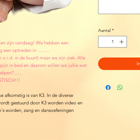
Aantal
*
omen zijn vandaag! We hebben een
g een optreden in ……..
.i.d. in de buurt) maar we zijn ziek. Alle
I
pijn in bed en daarom willen we jullie wat
lpen?......
ASTISCH!!!
ke afkomstig is van K3. In de diverse
e wordt gestuurd door K3 worden video en
deo's worden, zang en dansoefeningen