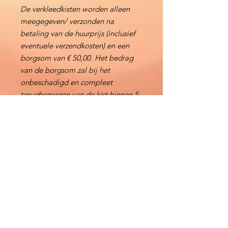
De verkleedkisten worden alleen
meegegeven/ verzonden na
betaling van de huurprijs (inclusief
eventuele verzendkosten) en een
borgsom van € 50,00. Het bedrag
van de borgsom zal bij het
onbeschadigd en compleet
terugbezorgen van de kist binnen 5
werkdagen worden terugbetaald,
anders wordt er een schadebedrag
ingehouden.
Direct Reserveren
Contact
KidsMaatje Themakisten