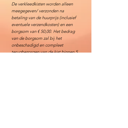
De verkleedkisten worden alleen
meegegeven/ verzonden na
betaling van de huurprijs (inclusief
eventuele verzendkosten) en een
borgsom van € 50,00. Het bedrag
van de borgsom zal bij het
onbeschadigd en compleet
terugbezorgen van de kist binnen 5
werkdagen worden terugbetaald,
anders wordt er een schadebedrag
ingehouden.
Direct Reserveren
Contact
KidsMaatje Themakisten