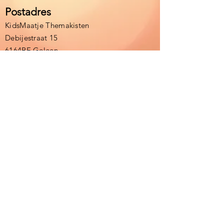
Postadres
KidsMaatje Themakisten
Debijestraat 15
6164BE Geleen