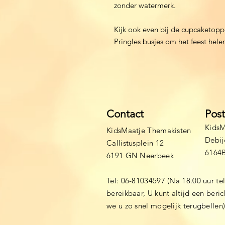
zonder watermerk.
Kijk ook even bij de cupcaketoppe
Pringles busjes om het feest he
Contact
Pos
KidsM
KidsMaatje Themakisten
Debij
Callistusplein 12
6164
6191 GN Neerbeek
Tel: 06-81034597 (Na 18.00 uur te
bereikbaar, U kunt altijd een beri
we u zo snel mogelijk terugbellen