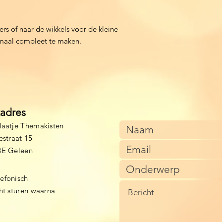
rs of naar de wikkels voor de kleine
lemaal compleet te maken.
tadres
aatje Themakisten
estraat 15
BE Geleen
lefonisch
cht sturen waarna
)