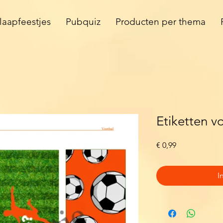
laapfeestjes
Pubquiz
Producten per thema
Etiketten v
Prijs
€ 0,99
I