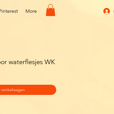
Pinterest
More
oor waterflesjes WK
n winkelwagen