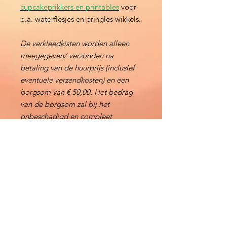
cupcakeprikkers en printables
voor
o.a. waterflesjes en pringles wikkels.
De verkleedkisten worden alleen
meegegeven/ verzonden na
betaling van de huurprijs (inclusief
eventuele verzendkosten) en een
borgsom van € 50,00. Het bedrag
van de borgsom zal bij het
onbeschadigd en compleet
terugbezorgen van de kist binnen 5
werkdagen worden terugbetaald,
anders wordt er een schadebedrag
ingehouden.
Direct Reserveren