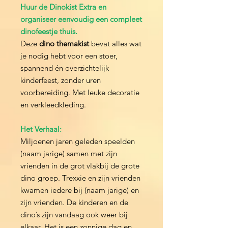
Huur de Dinokist Extra en
organiseer eenvoudig een compleet
dinofeestje thuis.
Deze
dino themakist
bevat alles wat
je nodig hebt voor een stoer,
spannend én overzichtelijk
kinderfeest, zonder uren
voorbereiding. Met leuke decoratie
en verkleedkleding.
Het Verhaal:
Miljoenen jaren geleden speelden
(naam jarige) samen met zijn
vrienden in de grot vlakbij de grote
dino groep. Trexxie en zijn vrienden
kwamen iedere bij (naam jarige) en
zijn vrienden. De kinderen en de
dino’s zijn vandaag ook weer bij
elkaar. Het is een zonnige dag en