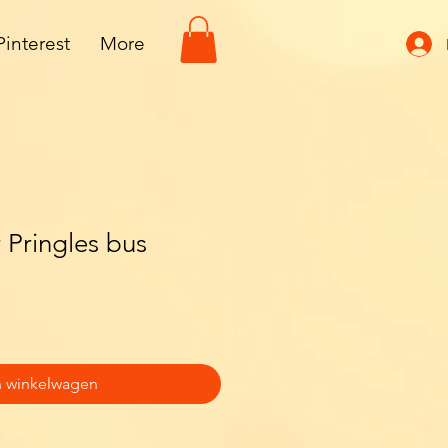
Pinterest
More
 Pringles bus
n winkelwagen