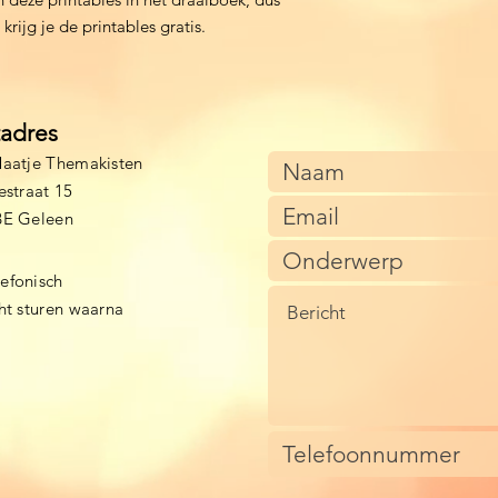
krijg je de printables gratis.
tadres
aatje Themakisten
estraat 15
BE Geleen
lefonisch
cht sturen waarna
)