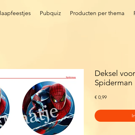
laapfeestjes
Pubquiz
Producten per thema
Deksel voor
Spiderman
Prijs
€ 0,99
I