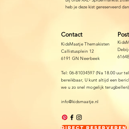
heb je deze kist gereserveerd dan 
Contact
Pos
KidsM
KidsMaatje Themakisten
Debij
Callistusplein 12
6164
6191 GN Neerbeek
Tel: 06-81034597 (Na 18.00 uur te
bereikbaar, U kunt altijd een beri
we u zo snel mogelijk terugbellen
info@kidsmaatje.nl
Direct Reserveren