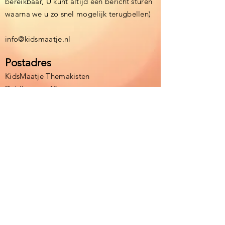
bereikbaar, U kunt altijd een bericht sturen
waarna we u zo snel mogelijk terugbellen)
info@kidsmaatje.nl
Postadres
KidsMaatje Themakisten
Debijestraat 15
6164BE Geleen