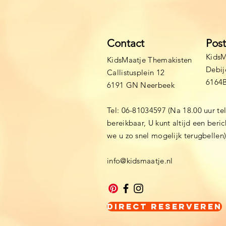
Contact
Pos
KidsM
KidsMaatje Themakisten
Debij
Callistusplein 12
6164
6191 GN Neerbeek
Tel: 06-81034597 (Na 18.00 uur te
bereikbaar, U kunt altijd een beri
we u zo snel mogelijk terugbellen
info@kidsmaatje.nl
Direct Reserveren