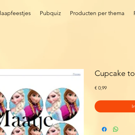
laapfeestjes
Pubquiz
Producten per thema
Cupcake to
Prijs
€ 0,99
I