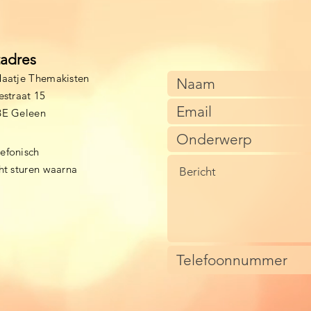
tadres
aatje Themakisten
estraat 15
BE Geleen
lefonisch
cht sturen waarna
)