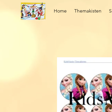
Home
Themakisten
S