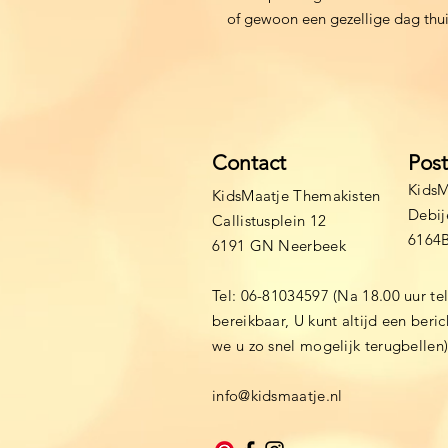
of gewoon een gezellige dag thui
Contact
Pos
KidsM
KidsMaatje Themakisten
Debij
Callistusplein 12
6164
6191 GN Neerbeek
Tel: 06-81034597 (Na 18.00 uur te
bereikbaar, U kunt altijd een beri
we u zo snel mogelijk terugbellen
info@kidsmaatje.nl