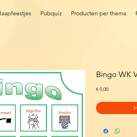
laapfeestjes
Pubquiz
Producten per thema
Bingo WK V
Prijs
€ 0,00
I