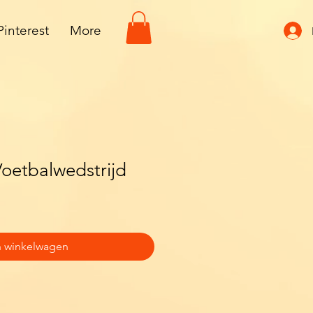
Pinterest
More
oetbalwedstrijd
n winkelwagen