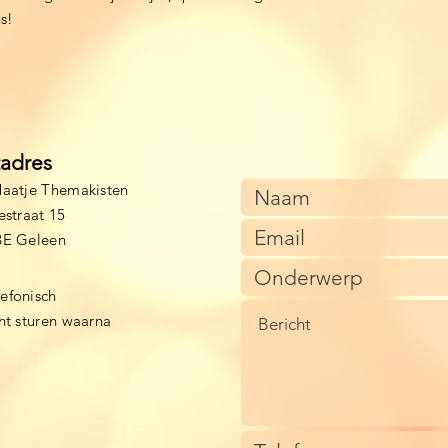
s!
tadres
aatje Themakisten
estraat 15
BE Geleen
lefonisch
cht sturen waarna
)