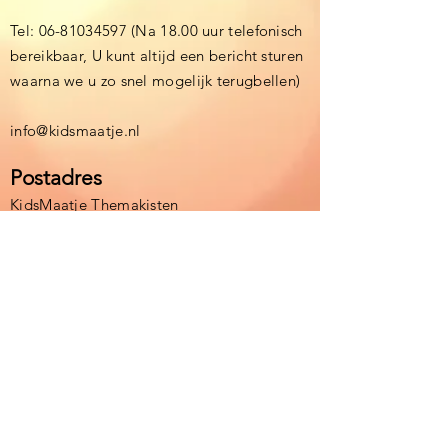
Tel:
06-81034597
(Na 18.00 uur telefonisch
bereikbaar, U kunt altijd een bericht sturen
waarna we u zo snel mogelijk terugbellen)
info@kidsmaatje.nl
Postadres
KidsMaatje Themakisten
Debijestraat 15
6164BE Geleen