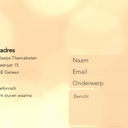
tadres
aatje Themakisten
estraat 15
BE Geleen
lefonisch
cht sturen waarna
)