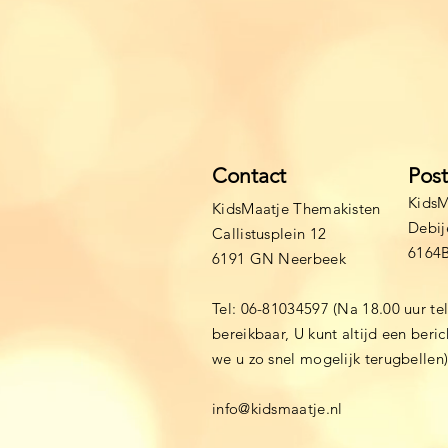
Contact
Pos
KidsM
KidsMaatje Themakisten
Debij
Callistusplein 12
6164
6191 GN Neerbeek
Tel: 06-81034597 (Na 18.00 uur te
bereikbaar, U kunt altijd een beri
we u zo snel mogelijk terugbellen
info@kidsmaatje.nl