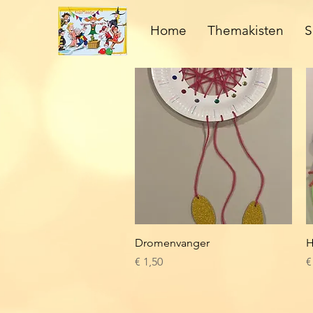
Home
Themakisten
S
Snel overzicht
Dromenvanger
H
Prijs
P
€ 1,50
€