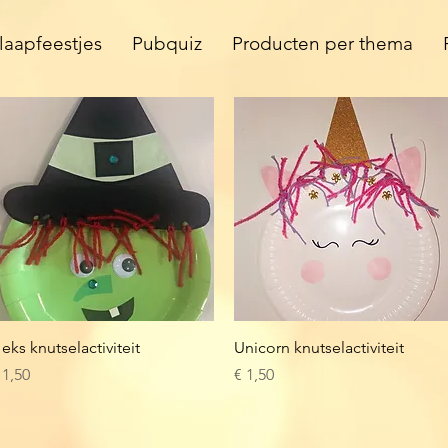
laapfeestjes
Pubquiz
Producten per thema
Snel overzicht
Snel overzicht
eks knutselactiviteit
Unicorn knutselactiviteit
rijs
Prijs
 1,50
€ 1,50