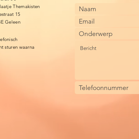
aatje Themakisten
estraat 15
BE Geleen
lefonisch
cht sturen waarna
)