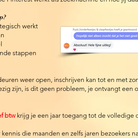
op?
ategisch werkt
an
l
gende stappen
uren weer open, inschrijven kan tot en met zon
wezig zijn, is dit geen probleem, je ontvangt ee
ef btw
krijg je een jaar toegang tot de volledige c
r kennis die maanden en zelfs jaren bezoekers na