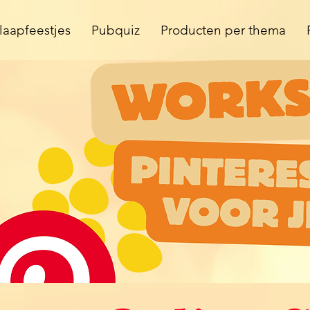
laapfeestjes
Pubquiz
Producten per thema