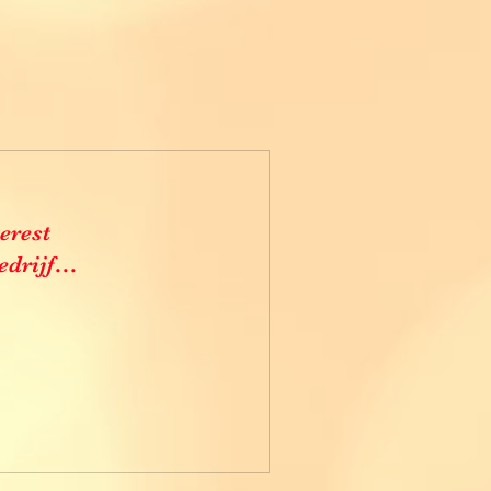
erest
edrijf