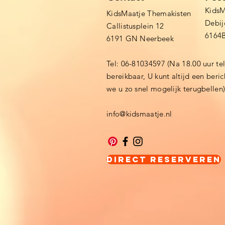
KidsM
KidsMaatje Themakisten
Debij
Callistusplein 12
6164
6191 GN Neerbeek
Tel: 06-81034597 (Na 18.00 uur te
bereikbaar, U kunt altijd een beri
we u zo snel mogelijk terugbellen
info@kidsmaatje.nl
Direct Reserveren